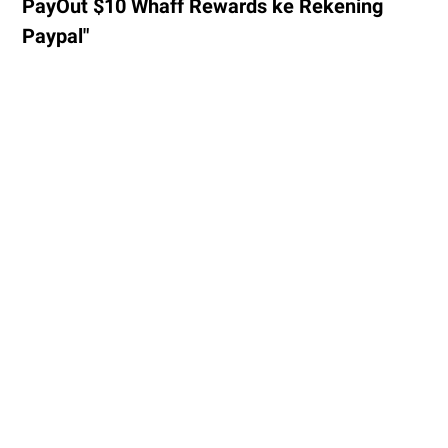
PayOut $10 Whaff Rewards ke Rekening
Paypal"