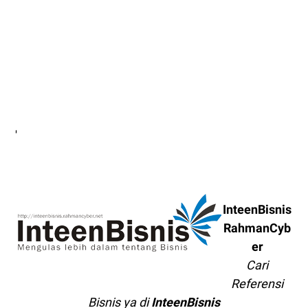
'
InteenBisnis
RahmanCyb
er
Cari
Referensi
Bisnis ya di
InteenBisnis